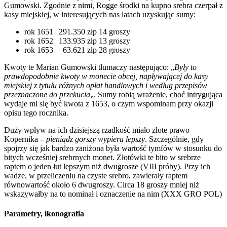
Gumowski. Zgodnie z nimi, Rogge środki na kupno srebra czerpał z
kasy miejskiej, w interesujących nas latach uzyskując sumy:
rok 1651 | 291.350 złp 14 groszy
rok 1652 | 133.935 złp 13 groszy
rok 1653 | 63.621 złp 28 groszy
Kwoty te Marian Gumowski tłumaczy następująco: „
Były to
prawdopodobnie kwoty w monecie obcej, napływającej do kasy
miejskiej z tytułu różnych opłat handlowych i według przepisów
przeznaczone do przekucia
„. Sumy robią wrażenie, choć intrygująca
wydaje mi się być kwota z 1653, o czym wspominam przy okazji
opisu tego rocznika.
Duży wpływ na ich dzisiejszą rzadkość miało złote prawo
Kopernika –
pieniądz gorszy wypiera lepszy
. Szczególnie, gdy
spojrzy się jak bardzo zaniżona była wartość tymfów w stosunku do
bitych wcześniej srebrnych monet. Złotówki te bito w srebrze
raptem o jeden łut lepszym niż dwugrosze (VIII próby). Przy ich
wadze, w przeliczeniu na czyste srebro, zawierały raptem
równowartość około 6 dwugroszy. Circa 18 groszy mniej niż
wskazywałby na to nominał i oznaczenie na nim (XXX GRO POL)
Parametry, ikonografia