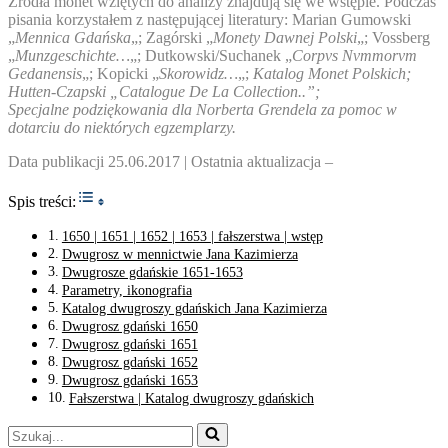
Źródła monet wziętych do analizy znajdują się we wstępie. Podczas
pisania korzystałem z następującej literatury: Marian Gumowski
„
Mennica Gdańska
„; Zagórski „
Monety Dawnej Polski
„; Vossberg
„
Munzgeschichte…
„; Dutkowski/Suchanek „
Corpvs Nvmmorvm
Gedanensis
„; Kopicki „
Skorowidz…
„;
Katalog Monet Polskich;
Hutten-Czapski „Catalogue De La Collection..”;
Specjalne podziękowania dla Norberta Grendela za pomoc w
dotarciu do niektórych egzemplarzy.
Data publikacji 25.06.2017 | Ostatnia aktualizacja –
Toggle Table of Content
Spis treści:
1650 | 1651 | 1652 | 1653 | fałszerstwa | wstęp
Dwugrosz w mennictwie Jana Kazimierza
Dwugrosze gdańskie 1651-1653
Parametry, ikonografia
Katalog dwugroszy gdańskich Jana Kazimierza
Dwugrosz gdański 1650
Dwugrosz gdański 1651
Dwugrosz gdański 1652
Dwugrosz gdański 1653
Fałszerstwa | Katalog dwugroszy gdańskich
Szukaj...