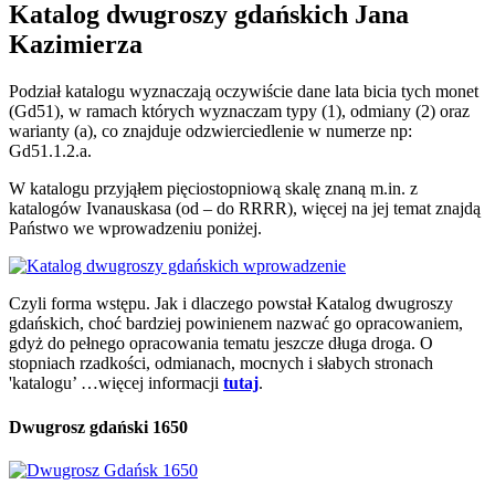
Katalog dwugroszy gdańskich Jana
Kazimierza
Podział katalogu wyznaczają oczywiście dane lata bicia tych monet
(Gd51), w ramach których wyznaczam typy (1), odmiany (2) oraz
warianty (a), co znajduje odzwierciedlenie w numerze np:
Gd51.1.2.a.
W katalogu przyjąłem pięciostopniową skalę znaną m.in. z
katalogów Ivanauskasa (od – do RRRR), więcej na jej temat znajdą
Państwo we wprowadzeniu poniżej.
Czyli forma wstępu. Jak i dlaczego powstał Katalog dwugroszy
gdańskich, choć bardziej powinienem nazwać go opracowaniem,
gdyż do pełnego opracowania tematu jeszcze długa droga. O
stopniach rzadkości, odmianach, mocnych i słabych stronach
'katalogu’ …więcej informacji
tutaj
.
Dwugrosz gdański 1650