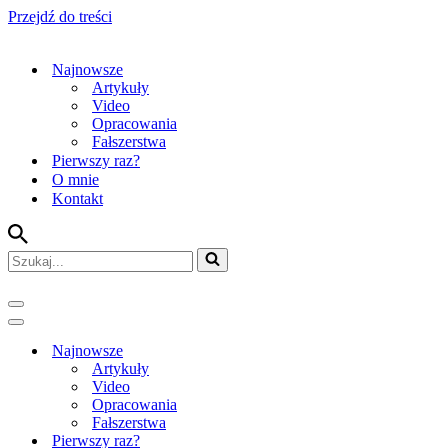
Przejdź do treści
Najnowsze
Artykuły
Video
Opracowania
Fałszerstwa
Pierwszy raz?
O mnie
Kontakt
Szukaj...
Menu
nawigacji
Menu
nawigacji
Najnowsze
Artykuły
Video
Opracowania
Fałszerstwa
Pierwszy raz?