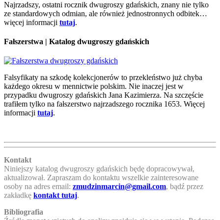
Najrzadszy, ostatni rocznik dwugroszy gdańskich, znany nie tylko
ze standardowych odmian, ale również jednostronnych odbitek…
więcej informacji
tutaj
.
Fałszerstwa | Katalog dwugroszy gdańskich
Falsyfikaty na szkodę kolekcjonerów to przekleństwo już chyba
każdego okresu w mennictwie polskim. Nie inaczej jest w
przypadku dwugroszy gdańskich Jana Kazimierza. Na szczęście
trafiłem tylko na fałszerstwo najrzadszego rocznika 1653. Więcej
informacji
tutaj
.
Kontakt
Niniejszy katalog dwugroszy gdańskich będę dopracowywał,
aktualizował. Zapraszam do kontaktu wszelkie zainteresowane
osoby na adres email:
zmudzinmarcin@gmail.com
, bądź przez
zakładkę
kontakt tutaj
.
Bibliografia