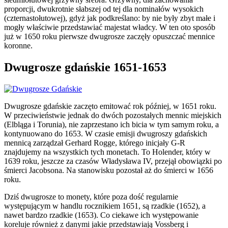
proporcji, dwukrotnie słabszej od tej dla nominałów wysokich
(czternastołutowej), gdyż jak podkreślano: by nie były zbyt małe i
mogły właściwie przedstawiać majestat władcy. W ten oto sposób
już w 1650 roku pierwsze dwugrosze zaczęły opuszczać mennice
koronne.
Dwugrosze gdańskie 1651-1653
Dwugrosze gdańskie zaczęto emitować rok później, w 1651 roku.
W przeciwieństwie jednak do dwóch pozostałych mennic miejskich
(Elbląga i Torunia), nie zaprzestano ich bicia w tym samym roku, a
kontynuowano do 1653. W czasie emisji dwugroszy gdańskich
mennicą zarządzał Gerhard Rogge, którego inicjały G-R
znajdujemy na wszystkich tych monetach. To Holender, który w
1639 roku, jeszcze za czasów Władysława IV, przejął obowiązki po
śmierci Jacobsona. Na stanowisku pozostał aż do śmierci w 1656
roku.
Dziś dwugrosze to monety, które poza dość regularnie
występującym w handlu rocznikiem 1651, są rzadkie (1652), a
nawet bardzo rzadkie (1653). Co ciekawe ich występowanie
koreluje również z danymi jakie przedstawiają Vossberg i