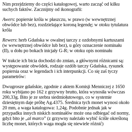
Nim przejdziemy do części katalogowej, warto zacząć od kilku
suchych faktów. Zacznijmy od ikonografii:
Awers
: popiersie króla w płaszczu, w prawo (w wewnętrznej
obwódce lub bez), rozdzielające koroną legendę; w otoku tytulatura
króla
Rewers
: herb Gdańska w owalnej tarczy z ozdobnymi kartuszami
(w wewnętrznej obwódce lub bez), u góry oznaczenie nominału
(II), u dołu po bokach inicjały G-R; w otoku opis nominału
W trakcie ich bicia dochodzi do zmian, a głównymi różnicami są:
występowanie obwódek, rodzaje ozdób tarczy Gdańska, rysunek
popiersia oraz w legendach i ich interpunkcji. Co się zaś tyczy
parametrów:
Dwugrosze gdańskie, zgodnie z aktem Komisji Menniczej z 1650
roku wybijano po 162 z grzywny brutto, która wynosiła wówczas
200,33g. Bito je ze srebra siedmiołutowego, co w systemie
dziesiętnym daje próbę Ag.4375. Średnica tych monet wynosi około
20 mm, a waga katalogowa: 1,24g. Podobnie jednak jak w
przypadku innych niskich nominałów może ona odbiegać od normy,
gdyż bito je „
al marco
” (z grzywny należało wybić ściśle określoną
liczbę monet, których waga mogła się niewiele różnić)