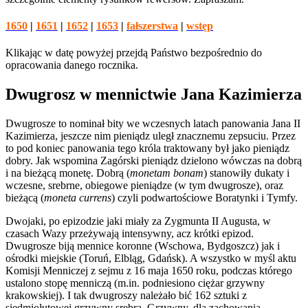
1650
|
1651
|
1652
|
1653
|
fałszerstwa
|
wstęp
Klikając w datę powyżej przejdą Państwo bezpośrednio do
opracowania danego rocznika.
Dwugrosz w mennictwie Jana Kazimierza
Dwugrosze to nominał bity we wczesnych latach panowania Jana II
Kazimierza, jeszcze nim pieniądz uległ znacznemu zepsuciu. Przez
to pod koniec panowania tego króla traktowany był jako pieniądz
dobry. Jak wspomina Zagórski pieniądz dzielono wówczas na dobrą
i na bieżącą monetę. Dobrą (
monetam bonam
) stanowiły dukaty i
wczesne, srebrne, obiegowe pieniądze (w tym dwugrosze), oraz
bieżącą (
moneta currens
) czyli podwartościowe Boratynki i Tymfy.
Dwojaki, po epizodzie jaki miały za Zygmunta II Augusta, w
czasach Wazy przeżywają intensywny, acz krótki epizod.
Dwugrosze biją mennice koronne (Wschowa, Bydgoszcz) jak i
ośrodki miejskie (Toruń, Elbląg, Gdańsk). A wszystko w myśl aktu
Komisji Menniczej z sejmu z 16 maja 1650 roku, podczas którego
ustalono stopę menniczą (m.in. podniesiono ciężar grzywny
krakowskiej). I tak dwugroszy należało bić 162 sztuki z
siedmiołutowej grzywny srebra. Grzywny, dla zachowania