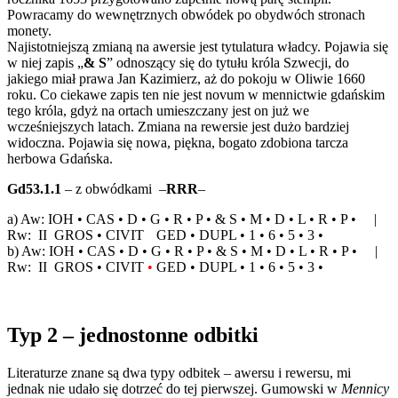
Powracamy do wewnętrznych obwódek po obydwóch stronach
monety.
Najistotniejszą zmianą na awersie jest tytulatura władcy. Pojawia się
w niej zapis „
& S
” odnoszący się do tytułu króla Szwecji, do
jakiego miał prawa Jan Kazimierz, aż do pokoju w Oliwie 1660
roku. Co ciekawe zapis ten nie jest novum w mennictwie gdańskim
tego króla, gdyż na ortach umieszczany jest on już we
wcześniejszych latach. Zmiana na rewersie jest dużo bardziej
widoczna. Pojawia się nowa, piękna, bogato zdobiona tarcza
herbowa Gdańska.
Gd53.1.1
– z obwódkami –
RRR
–
a) Aw: IOH • CAS • D • G • R • P • & S • M • D • L • R • P • |
Rw: II GROS • CIVIT
•
GED • DUPL • 1 • 6 • 5 • 3 •
b) Aw: IOH • CAS • D • G • R • P • & S • M • D • L • R • P • |
Rw: II GROS • CIVIT
•
GED • DUPL • 1 • 6 • 5 • 3 •
Typ 2 – jednostonne odbitki
Literaturze znane są dwa typy odbitek – awersu i rewersu, mi
jednak nie udało się dotrzeć do tej pierwszej. Gumowski w
Mennicy