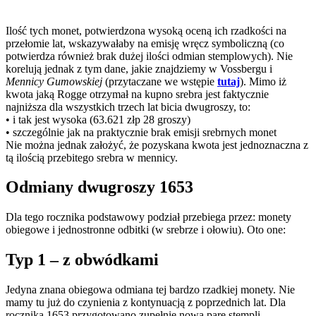
Ilość tych monet, potwierdzona wysoką oceną ich rzadkości na
przełomie lat, wskazywałaby na emisję wręcz symboliczną (co
potwierdza również brak dużej ilości odmian stemplowych). Nie
korelują jednak z tym dane, jakie znajdziemy w Vossbergu i
Mennicy Gumowskiej
(przytaczane we wstępie
tutaj
). Mimo iż
kwota jaką Rogge otrzymał na kupno srebra jest faktycznie
najniższa dla wszystkich trzech lat bicia dwugroszy, to:
• i tak jest wysoka (63.621 złp 28 groszy)
• szczególnie jak na praktycznie brak emisji srebrnych monet
Nie można jednak założyć, że pozyskana kwota jest jednoznaczna z
tą ilością przebitego srebra w mennicy.
Odmiany dwugroszy 1653
Dla tego rocznika podstawowy podział przebiega przez: monety
obiegowe i jednostronne odbitki (w srebrze i ołowiu). Oto one:
Typ 1 – z obwódkami
Jedyna znana obiegowa odmiana tej bardzo rzadkiej monety. Nie
mamy tu już do czynienia z kontynuacją z poprzednich lat. Dla
rocznika 1653 przygotowano zupełnie nową parę stempli.