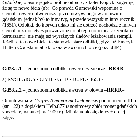
Gdańskiej
opisuje je jako próbne odbicia, z kolei Kopicki sugeruje,
że są to nowe bicia (nb). Co prawda Gumowski wspomina o
stemplu rewersu dwugrosza przechowywanego w archiwum
gdańskim, jednak był to inny typ, a przede wszystkim inny rocznik
(1651). Odbitki, do których udało mi się dotrzeć pochodzą z innych
stempli niż monety wprowadzone do obiegu (odmiana z szerokimi
kartuszami), nie mają też wyraźnych śladów leżakowania stempli.
Jeżeli są to nowe bicia, to stanowią stare odbitki, gdyż już Emeryk
Hutten-Czapski miał taki okaz w swoim zbiorze (poz. 5884).
Gd53.2.1
– jednostronna odbitka rewersu w srebrze –
RRRR
–
a) Rw: II GROS • CIVIT • GED • DUPL • 1653 •
Gd53.2.2
– jednostronna odbitka awersu w ołowiu –
RRRR
–
Odnotowana w
Corpvs Nvmmorvm Gedanensis
pod numerem III.b
(str. 122) z dopiskiem Helb.877 (anonimowy zbiór monet gdańskich
sprzedany na aukcji w 1909 r.). Mi nie udało się dotrzeć do jej
zdjęć.