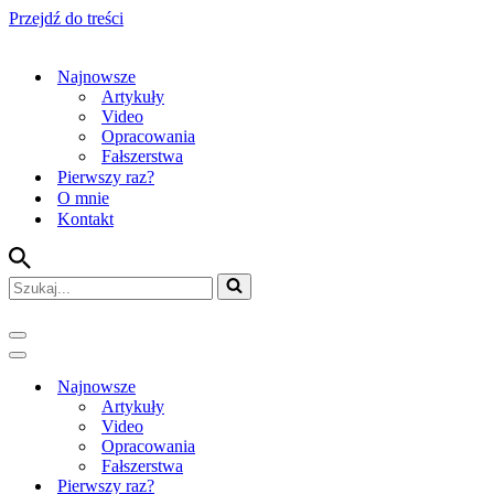
Przejdź do treści
Najnowsze
Artykuły
Video
Opracowania
Fałszerstwa
Pierwszy raz?
O mnie
Kontakt
Szukaj...
Menu
nawigacji
Menu
nawigacji
Najnowsze
Artykuły
Video
Opracowania
Fałszerstwa
Pierwszy raz?