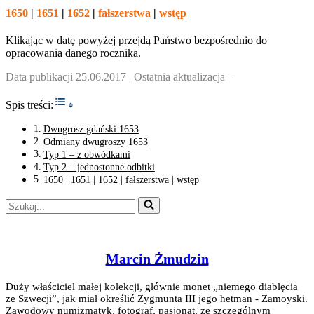
1650
|
1651
|
1652
|
fałszerstwa
|
wstęp
Klikając w datę powyżej przejdą Państwo bezpośrednio do
opracowania danego rocznika.
Data publikacji 25.06.2017 | Ostatnia aktualizacja –
Toggle Table of Content
Spis treści:
Dwugrosz gdański 1653
Odmiany dwugroszy 1653
Typ 1 – z obwódkami
Typ 2 – jednostonne odbitki
1650 | 1651 | 1652 | fałszerstwa | wstęp
Szukaj...
Marcin Żmudzin
Duży właściciel małej kolekcji, głównie monet „niemego diablęcia
ze Szwecji”, jak miał określić Zygmunta III jego hetman - Zamoyski.
Zawodowy numizmatyk, fotograf, pasjonat, ze szczególnym