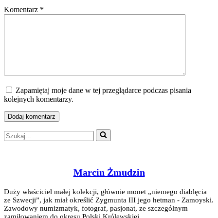
Komentarz
*
Zapamiętaj moje dane w tej przeglądarce podczas pisania
kolejnych komentarzy.
Szukaj...
Marcin Żmudzin
Duży właściciel małej kolekcji, głównie monet „niemego diablęcia
ze Szwecji”, jak miał określić Zygmunta III jego hetman - Zamoyski.
Zawodowy numizmatyk, fotograf, pasjonat, ze szczególnym
zamiłowaniem do okresu Polski Królewskiej.