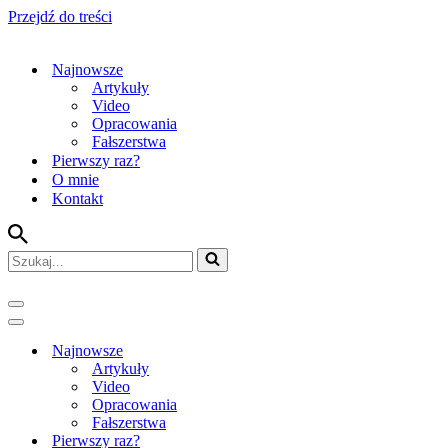
Przejdź do treści
Najnowsze
Artykuły
Video
Opracowania
Fałszerstwa
Pierwszy raz?
O mnie
Kontakt
Szukaj...
Menu
nawigacji
Menu
nawigacji
Najnowsze
Artykuły
Video
Opracowania
Fałszerstwa
Pierwszy raz?